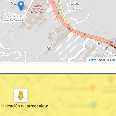
Leaflet
| Wasi - ©
Ope
r Ubicación
en
street view