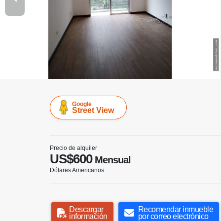
Google
Street View
Precio de alquiler
US$600
Mensual
Dólares Americanos
Descargar
Recomendar inmueble
información
por correo electrónico