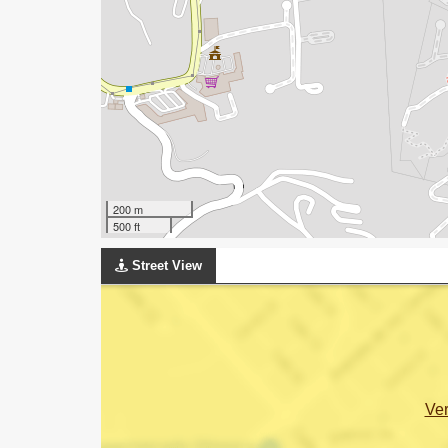
200 m
500 ft
Street View
Ve