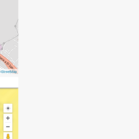
nStreetMap