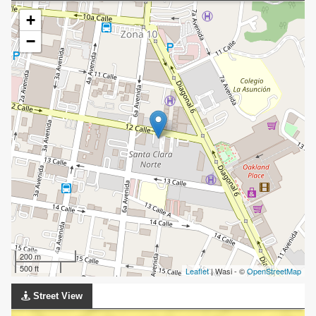
+
−
200 m
500 ft
Leaflet
| Wasi - ©
OpenStreetMap
Street View