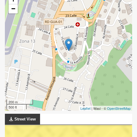
−
200 m
500 ft
Leaflet
| Wasi - ©
OpenStreetMap
Street View