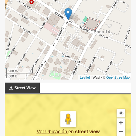
200 m
500 ft
Leaflet
| Wasi - ©
OpenStreetMap
Street View
Ver Ubicación
en
street view