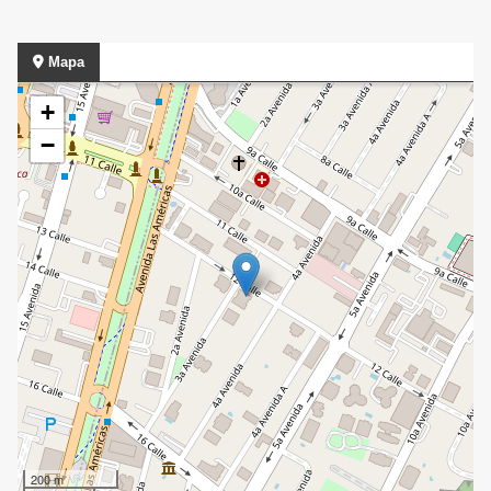
Mapa
+
−
200 m