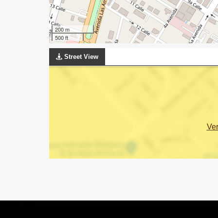
200 m
500 ft
Street View
Ve