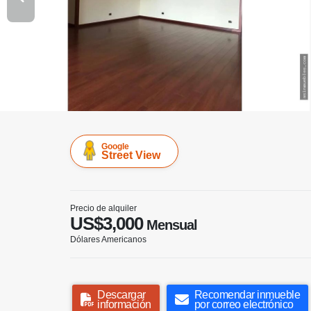
Google
Street View
Precio de alquiler
US$3,000
Mensual
Dólares Americanos
Descargar
Recomendar inmueble
información
por correo electrónico