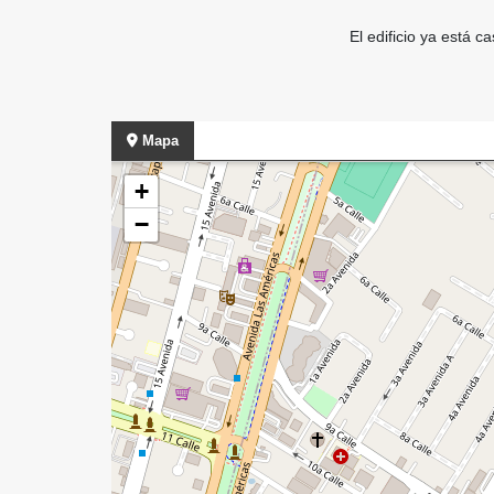
El edificio ya está 
Mapa
+
−