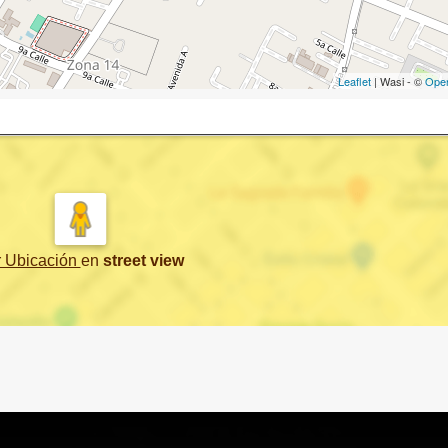
Leaflet
| Wasi - ©
Ope
r Ubicación
en
street view