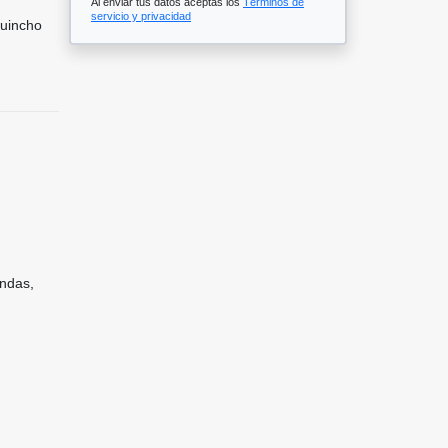
Al enviar tus datos aceptas los
Términos de
servicio y privacidad
Quincho
ondas,