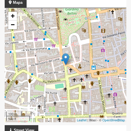
Mapa
+
−
100 m
500 ft
Leaflet
| Wasi - ©
OpenStreetMap
Street View