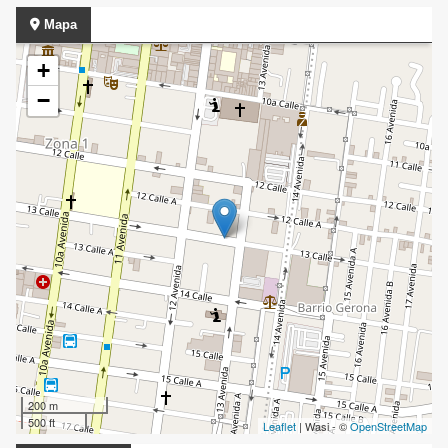
Mapa
+
−
200 m
500 ft
Leaflet
| Wasi - ©
OpenStreetMap