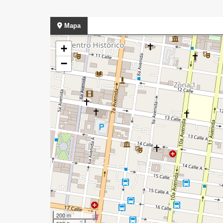
Mapa
+
−
200 m