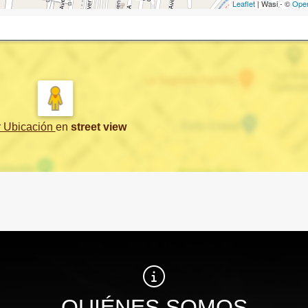
Leaflet
| Wasi - ©
Ope
r Ubicación
en
street view
QUIÉNES SOMOS