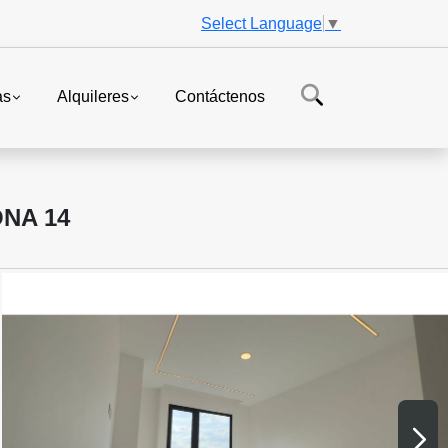
Select Language
▼
as
Alquileres
Contáctenos
NA 14