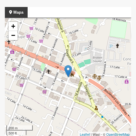
Mapa
+
−
200 m
500 ft
Leaflet
| Wasi - ©
OpenStreetMap