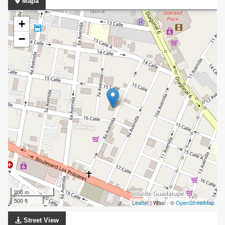
Mapa
+
−
200 m
500 ft
Leaflet
| Wasi - ©
OpenStreetMap
Street View