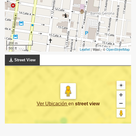
200 m
500 ft
Leaflet
| Wasi - ©
OpenStreetMap
Street View
Ver Ubicación
en
street view