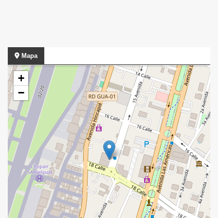
Mapa
+
−