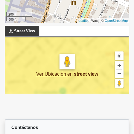
200 m
500 ft
Leaflet
| Wasi - ©
OpenStreetMap
Street View
Ver Ubicación
en
street view
Contáctanos