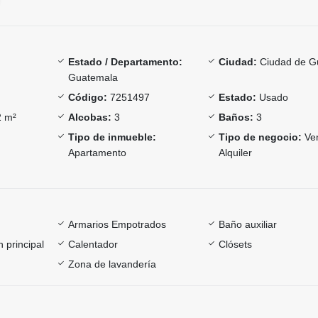
Estado / Departamento:
Ciudad:
Ciudad de G
Guatemala
Código:
7251497
Estado:
Usado
 m²
Alcobas:
3
Baños:
3
Tipo de inmueble:
Tipo de negocio:
Ven
Apartamento
Alquiler
Armarios Empotrados
Baño auxiliar
 principal
Calentador
Clósets
Zona de lavandería