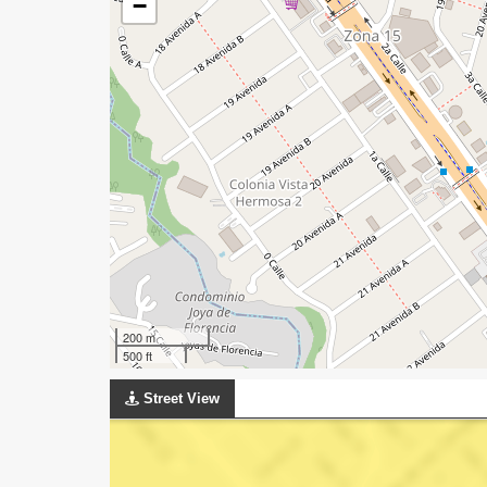
−
200 m
500 ft
Street View