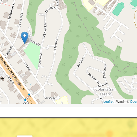
Leaflet
| Wasi - ©
Ope