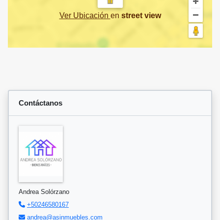
Ver Ubicación
en
street view
Contáctanos
Andrea Solórzano
+50246580167
andrea@asinmuebles.com