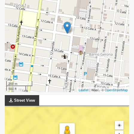
200 m
500 ft
Leaflet
| Wasi - ©
OpenStreetMap
Street View