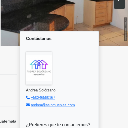
Contáctanos
Andrea Solórzano
+50246580167
andrea@asinmuebles.com
uatemala
¿Prefieres que te contactemos?