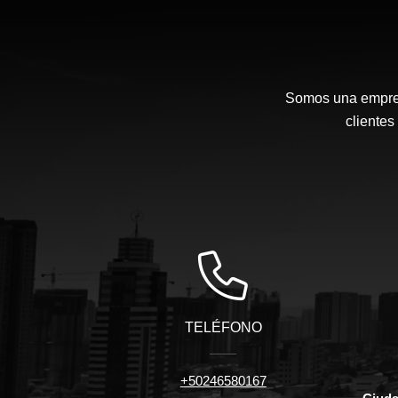
Somos una empresa
cliente
TELÉFONO
+50246580167