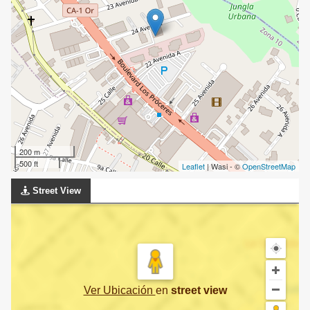
200 m
500 ft
Leaflet
| Wasi - ©
OpenStreetMap
Street View
Ver Ubicación
en
street view