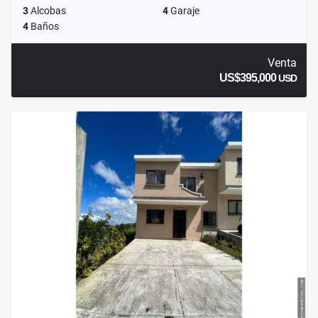
3
Alcobas
4
Garaje
4
Baños
Venta
US$395,000
USD