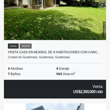
CASA
VENTA
VENTA CASA EN MUXBAL DE 4 HABITACIONES CON CANC…
Ciudad de Guatemala, Guatemala, Guatemala
4
Alcobas
4
Garaje
2
7
Baños
965
Área m
Venta
US$2,300,000
USD