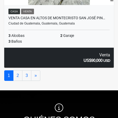
CASA
VENTA
VENTA CASA EN ALTOS DE MONTECRISTO SAN JOSÉ PIN…
Ciudad de Guatemala, Guatemala, Guatemala
3
Alcobas
2
Garaje
3
Baños
Venta
US$90,000
USD
Siguiente
1
2
3
»