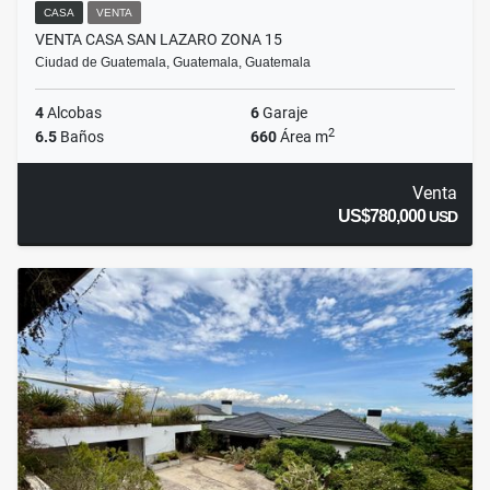
CASA
VENTA
VENTA CASA SAN LAZARO ZONA 15
Ciudad de Guatemala, Guatemala, Guatemala
4
Alcobas
6
Garaje
2
6.5
Baños
660
Área m
Venta
US$780,000
USD