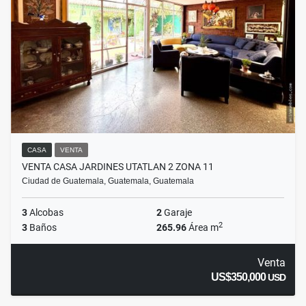
CASA
VENTA
VENTA CASA JARDINES UTATLAN 2 ZONA 11
Ciudad de Guatemala, Guatemala, Guatemala
3
Alcobas
2
Garaje
2
3
Baños
265.96
Área m
Venta
US$350,000
USD