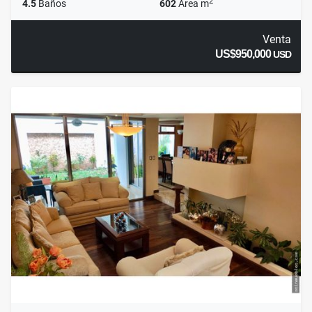
2
4.5
Baños
602
Área m
Venta
US$950,000
USD