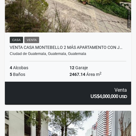
CASA
VENTA
VENTA CASA MONTEBELLO 2 MÁS APARTAMENTO CON J…
Ciudad de Guatemala, Guatemala, Guatemala
4
Alcobas
12
Garaje
2
5
Baños
2467.14
Área m
Venta
US$4,000,000
USD