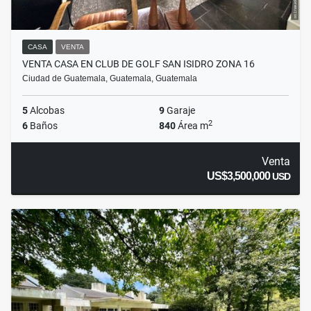
CASA
VENTA
VENTA CASA EN CLUB DE GOLF SAN ISIDRO ZONA 16
Ciudad de Guatemala, Guatemala, Guatemala
5
Alcobas
9
Garaje
2
6
Baños
840
Área m
Venta
US$3,500,000
USD